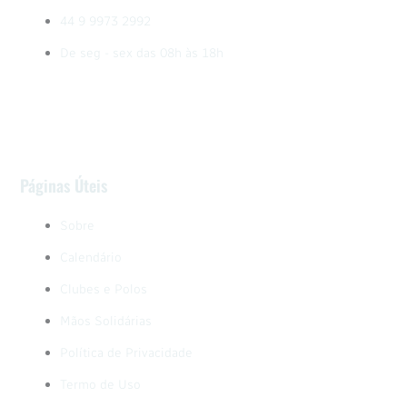
44 9 9973 2992
De seg - sex das 08h às 18h
Páginas Úteis
Sobre
Calendário
Clubes e Polos
Mãos Solidárias
Política de Privacidade
Termo de Uso