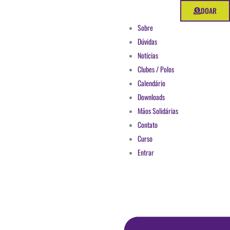
Ir
DOAR
para
Sobre
o
Dúvidas
conteúdo
Notícias
Clubes / Polos
Calendário
Downloads
Mãos Solidárias
Contato
Curso
Entrar