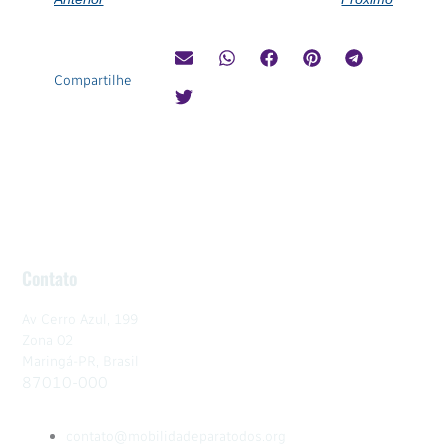
Compartilhe
Contato
Av Cerro Azul, 199
Zona 02
Maringá-PR, Brasil
87010-000
contato@mobilidadeparatodos.org