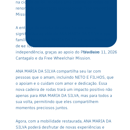
na cidade de RR, recebeu uma cadeira de rodas da
renomada organização internacional Free Wheelchair
Mission.
A entrega da cadeira de rodas foi um marco
significativo na vida de ANA MARIA DA SILVA e sua
família. Agora, ANA MARIA DA SILVA terá a liberdade
de se locomover com mais facilidade e
independência, graças ao apoio do Polo Base
fevereiro 11, 2026
Cantagalo e da Free Wheelchair Mission.
ANA MARIA DA SILVA compartilha seu lar com
pessoas que o amam, incluindo NETO E FILHOS, que
o apoiam e o cuidam com amor e dedicação. Essa
nova cadeira de rodas trará um impacto positivo não
apenas para ANA MARIA DA SILVA, mas para todos a
sua volta, permitindo que eles compartilhem
momentos preciosos juntos.
Agora, com a mobilidade restaurada, ANA MARIA DA
SILVA poderá desfrutar de novas experiências e