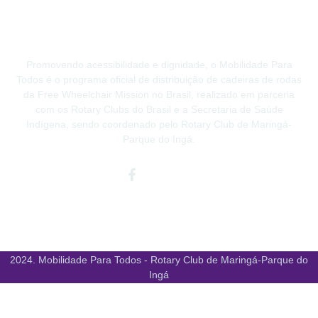
Promovendo acessibilidade e dignidade, o Mobilidade Para
Todos é o programa oficial de distribuição de cadeiras de rodas
da Free Wheelchair Mission no Brasil, realizado em parceria
com os Rotary Clubs do Brasil e a Secretaria de Saúde
Indígena, sendo coordenado pelo Rotary Club de Maringá-
Parque do Ingá.
Facebook-
Instagram
Youtube
f
2024. Mobilidade Para Todos - Rotary Club de Maringá-Parque do
Ingá