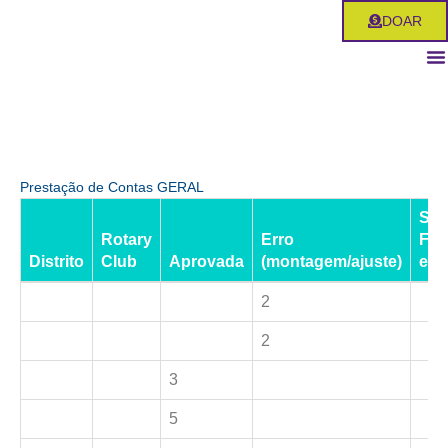
Ir
DOAR
para
o
conteúdo
Prestação de Contas GERAL
Se
Rotary
Erro
Fot
Distrito
Club
Aprovada
(montagem/ajuste)
err
2
2
3
5