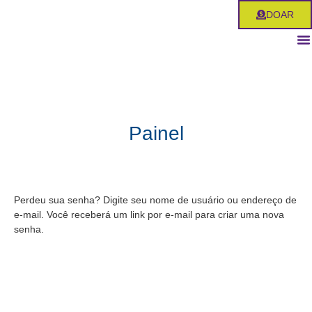
Ir
DOAR
para
o
conteúdo
Painel
Perdeu sua senha? Digite seu nome de usuário ou endereço de
e-mail. Você receberá um link por e-mail para criar uma nova
senha.