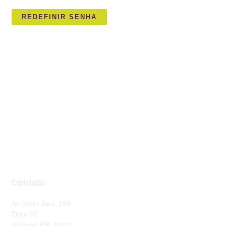
REDEFINIR SENHA
Contato
Av Cerro Azul, 199
Zona 02
Maringá-PR, Brasil