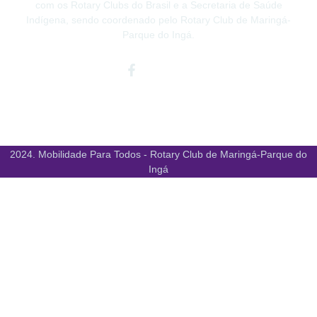
com os Rotary Clubs do Brasil e a Secretaria de Saúde
Indígena, sendo coordenado pelo Rotary Club de Maringá-
Parque do Ingá.
Facebook-
Instagram
Youtube
f
2024. Mobilidade Para Todos - Rotary Club de Maringá-Parque do
Ingá