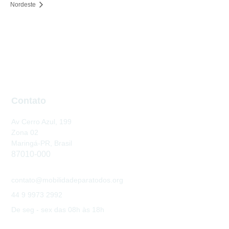
Nordeste
Contato
Av Cerro Azul, 199
Zona 02
Maringá-PR, Brasil
87010-000
contato@mobilidadeparatodos.org
44 9 9973 2992
De seg - sex das 08h às 18h