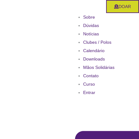
Ir
DOAR
para
Sobre
o
Dúvidas
conteúdo
Notícias
Clubes / Polos
Calendário
Downloads
Mãos Solidárias
Contato
Curso
Entrar