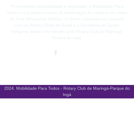
Promovendo acessibilidade e dignidade, o Mobilidade Para
Todos é o programa oficial de distribuição de cadeiras de rodas
da Free Wheelchair Mission no Brasil, realizado em parceria
com os Rotary Clubs do Brasil e a Secretaria de Saúde
Indígena, sendo coordenado pelo Rotary Club de Maringá-
Parque do Ingá.
Facebook-
Instagram
Youtube
f
2024. Mobilidade Para Todos - Rotary Club de Maringá-Parque do
Ingá