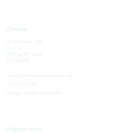
Contato
Av Cerro Azul, 199
Zona 02
Maringá-PR, Brasil
87010-000
contato@mobilidadeparatodos.org
44 9 9973 2992
De seg - sex das 08h às 18h
Páginas Úteis