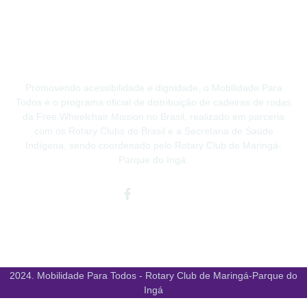
Promovendo acessibilidade e dignidade, o Mobilidade Para
Todos é o programa oficial de distribuição de cadeiras de rodas
da Free Wheelchair Mission no Brasil, realizado em parceria
com os Rotary Clubs do Brasil e a Secretaria de Saúde
Indígena, sendo coordenado pelo Rotary Club de Maringá-
Parque do Ingá.
Facebook-
Instagram
Youtube
f
2024. Mobilidade Para Todos - Rotary Club de Maringá-Parque do
Ingá