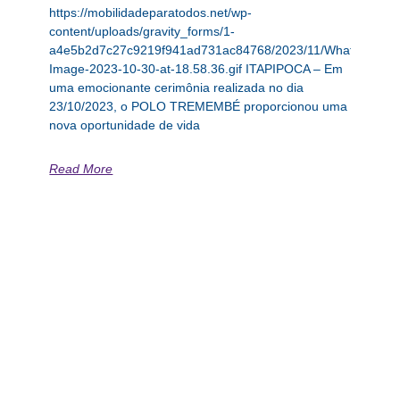
https://mobilidadeparatodos.net/wp-
content/uploads/gravity_forms/1-
a4e5b2d7c27c9219f941ad731ac84768/2023/11/WhatsApp-
Image-2023-10-30-at-18.58.36.gif ITAPIPOCA – Em
uma emocionante cerimônia realizada no dia
23/10/2023, o POLO TREMEMBÉ proporcionou uma
nova oportunidade de vida
Read More