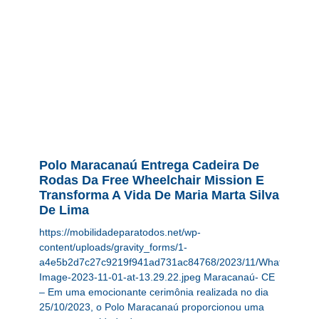
Polo Maracanaú Entrega Cadeira De
Rodas Da Free Wheelchair Mission E
Transforma A Vida De Maria Marta Silva
De Lima
https://mobilidadeparatodos.net/wp-
content/uploads/gravity_forms/1-
a4e5b2d7c27c9219f941ad731ac84768/2023/11/WhatsApp-
Image-2023-11-01-at-13.29.22.jpeg Maracanaú- CE
– Em uma emocionante cerimônia realizada no dia
25/10/2023, o Polo Maracanaú proporcionou uma