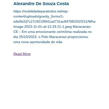
Alexandre De Souza Costa
https://mobilidadeparatodos.net/wp-
content/uploads/gravity_forms/1-
a4e5b2d7c27c9219f941ad731ac84768/2023/11/WhatsApp-
Image-2023-11-01-at-13.29.21-1.jpeg Maracanaú-
CE – Em uma emocionante cerimônia realizada no
dia 25/10/2023, o Polo Maracanaú proporcionou
uma nova oportunidade de vida
Read More