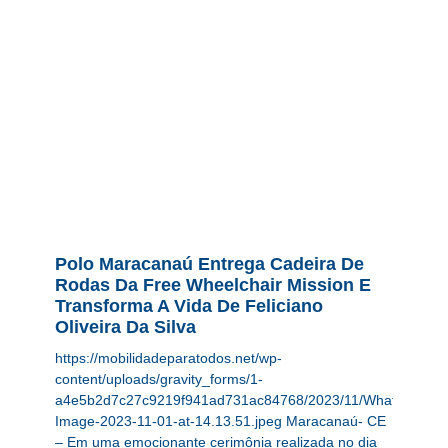
Polo Maracanaú Entrega Cadeira De
Rodas Da Free Wheelchair Mission E
Transforma A Vida De Feliciano
Oliveira Da Silva
https://mobilidadeparatodos.net/wp-
content/uploads/gravity_forms/1-
a4e5b2d7c27c9219f941ad731ac84768/2023/11/WhatsApp-
Image-2023-11-01-at-14.13.51.jpeg Maracanaú- CE
– Em uma emocionante cerimônia realizada no dia