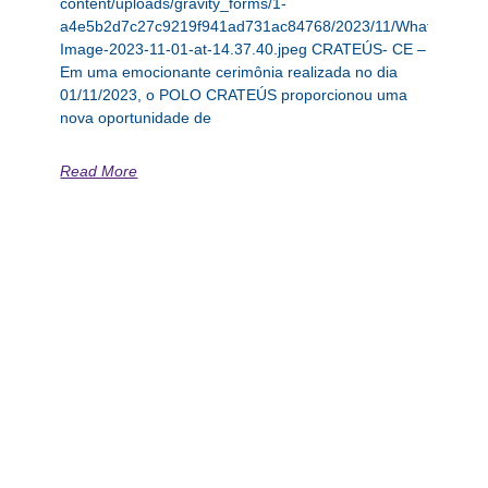
content/uploads/gravity_forms/1-
a4e5b2d7c27c9219f941ad731ac84768/2023/11/WhatsApp-
Image-2023-11-01-at-14.37.40.jpeg CRATEÚS- CE –
Em uma emocionante cerimônia realizada no dia
01/11/2023, o POLO CRATEÚS proporcionou uma
nova oportunidade de
Read More